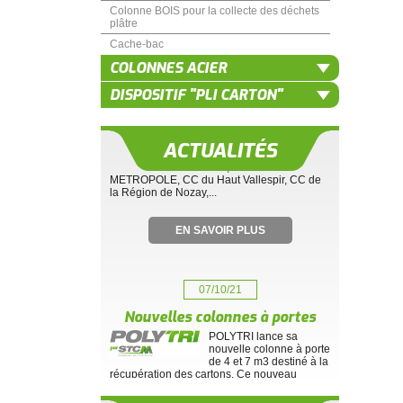
07/10/21
Colonne BOIS pour la collecte des déchets
plâtre
Nouvelles références 2021
Cache-bac
Merci aux collectivités ci-
dessous de nous faire
COLONNES ACIER
confiance en 2021
: SCOM EST VENDEEN, NANTES
DISPOSITIF "PLI CARTON"
METROPOLE, CC du Haut Vallespir, CC de
la Région de Nozay,...
ACTUALITÉS
EN SAVOIR PLUS
07/10/21
Nouvelles colonnes à portes
POLYTRI lance sa
nouvelle colonne à porte
de 4 et 7 m3 destiné à la
récupération des cartons. Ce nouveau
conteneur devient beaucoup...
EN SAVOIR PLUS